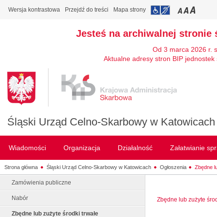
Wersja kontrastowa
Przejdź do treści
Mapa strony
Jesteś na archiwalnej stronie 
Od 3 marca 2026 r. 
Aktualne adresy stron BIP jednostek 
Śląski Urząd Celno-Skarbowy w Katowicach
Wiadomości
Organizacja
Działalność
Załatwianie sp
Strona główna
Śląski Urząd Celno-Skarbowy w Katowicach
Ogłoszenia
Zbędne lu
Zamówienia publiczne
Nabór
Zbędne lub zużyte środ
Zbędne lub zużyte środki trwałe