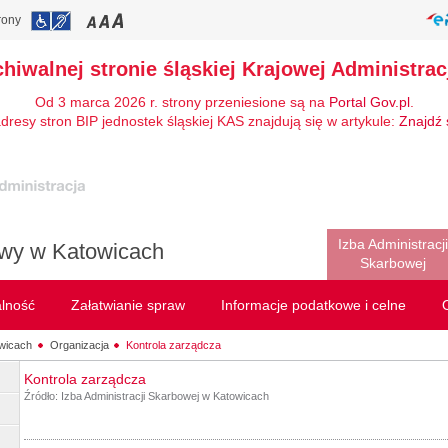
rony
chiwalnej stronie śląskiej Krajowej Administrac
Od 3 marca 2026 r. strony przeniesione są na
Portal Gov.pl
.
dresy stron BIP jednostek śląskiej KAS znajdują się w artykule:
Znajdź 
Izba Administracji
owy w Katowicach
Skarbowej
alność
Załatwianie spraw
Informacje podatkowe i celne
wicach
Organizacja
Kontrola zarządcza
Kontrola zarządcza
Źródło:
Izba Administracji Skarbowej w Katowicach