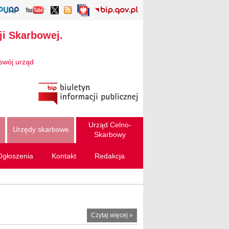
ji Skarbowej.
swój urząd
Urząd Celno-
Urzędy skarbowe
Skarbowy
Ogłoszenia
Kontakt
Redakcja
Czytaj więcej
o Kontrola
»
zarządcza