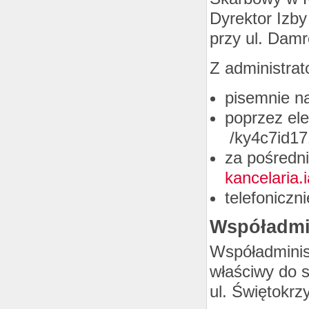
Dyrektor Izby
przy ul. Damr
Z administra
pisemnie na
poprzez el
/ky4c7id17
za pośredni
kancelaria.
telefoniczn
Współadmi
Współadminis
właściwy do s
ul. Świętokr