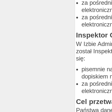
za pośredn
elektronic
za pośredn
elektronicz
Inspektor
W Izbie Admi
został Inspe
się:
pisemnie na
dopiskiem 
za pośredn
elektronicz
Cel przetw
Państwa dane