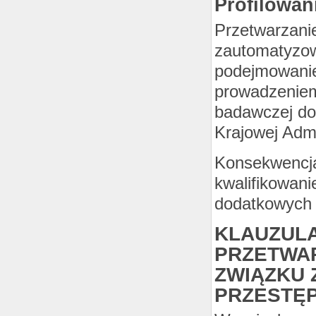
Profilowan
Przetwarzani
zautomatyzow
podejmowanie
prowadzeniem 
badawczej do
Krajowej Admi
Konsekwencj
kwalifikowani
dodatkowych 
KLAUZUL
PRZETWA
ZWIĄZKU 
PRZESTĘ