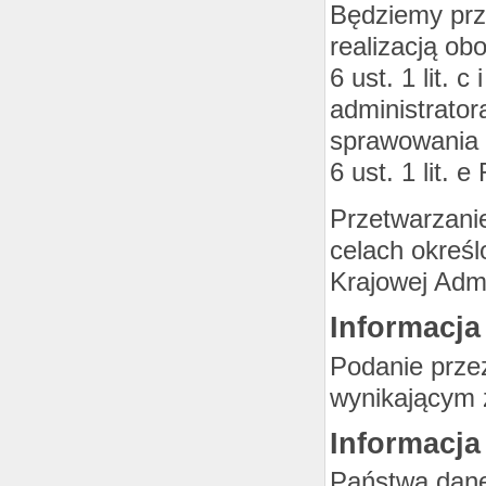
Będziemy prz
realizacją ob
6 ust. 1 lit. 
administrator
sprawowania w
6 ust. 1 lit. 
Przetwarzani
celach określ
Krajowej Admi
Informacj
Podanie prze
wynikającym 
Informacja
Państwa dan