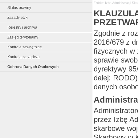
Źródło: Izba Administracji S
Status prawny
KLAUZUL
Zasady etyki
PRZETWA
Rejestry i archiwa
Zgodnie z ro
Zasięg terytorialny
2016/679 z dn
Kontrole zewnętrzne
fizycznych w
Kontrola zarządcza
sprawie swob
dyrektywy 95
Ochrona Danych Osobowych
dalej: RODO)
danych osobo
Administra
Administrato
przez Izbę Ad
skarbowe woj
Skarbowy w K