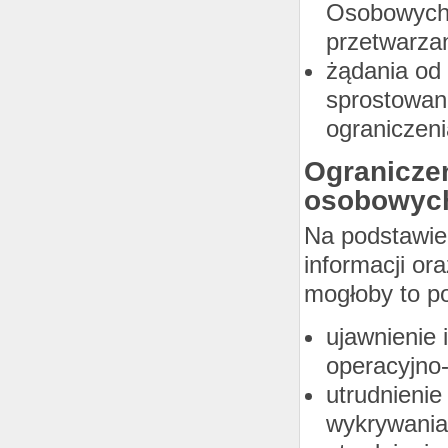
Osobowychw
przetwarza
żądania od
sprostowan
ograniczen
Ogranicze
osobowyc
Na podstawie 
informacji or
mogłoby to 
ujawnienie 
operacyjno
utrudnienie
wykrywania