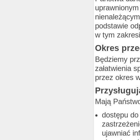
uprawnionym 
nienależącym
podstawie od
w tym zakresi
Okres prz
Będziemy prz
załatwienia s
przez okres w
Przysługuj
Mają Państwo
dostępu do 
zastrzeżen
ujawniać in