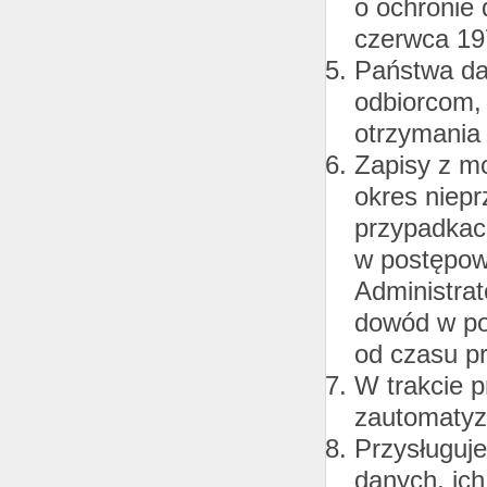
o ochronie 
czerwca 19
Państwa da
odbiorcom,
otrzymania
Zapisy z m
okres niepr
przypadkac
w postępow
Administra
dowód w po
od czasu p
W trakcie p
zautomatyz
Przysługuj
danych, ich