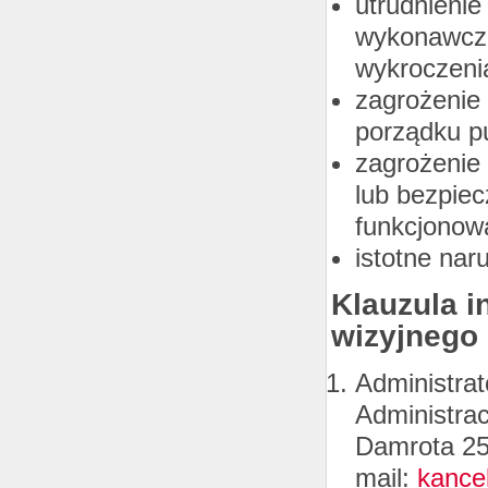
utrudnieni
wykonawcze
wykroczeni
zagrożenie 
porządku p
zagrożenie
lub bezpie
funkcjonow
istotne nar
Klauzula i
wizyjnego
Administra
Administrac
Damrota 25,
mail:
kance