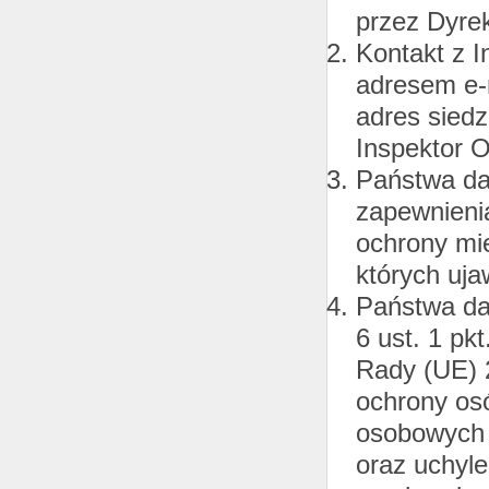
przez Dyrek
Kontakt z 
adresem e-
adres siedz
Inspektor 
Państwa da
zapewnieni
ochrony mie
których uja
Państwa da
6 ust. 1 pk
Rady (UE) 2
ochrony os
osobowych 
oraz uchyl