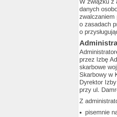
W związku z a
danych osobo
zwalczaniem 
o zasadach p
o przysługuj
Administr
Administrato
przez Izbę Ad
skarbowe woj
Skarbowy w K
Dyrektor Izby
przy ul. Damr
Z administra
pisemnie na