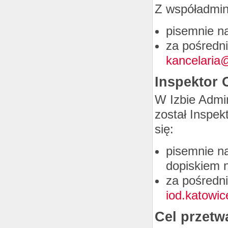
Z współadmin
pisemnie na
za pośredni
kancelaria
Inspektor
W Izbie Admi
został Inspe
się:
pisemnie na
dopiskiem 
za pośredni
iod.katowi
Cel przetw