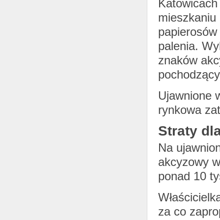
Katowicach 
mieszkaniu 
papierosów 
palenia. Wy
znaków akc
pochodzącym
Ujawnione w
rynkowa zat
Straty dl
Na ujawnion
akcyzowy w 
ponad 10 tys
Właścicielk
za co zapr