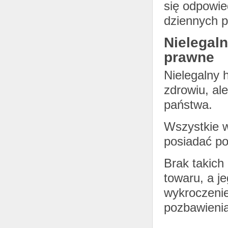
się odpowie
dziennych p
Nielegal
prawne
Nielegalny 
zdrowiu, al
państwa.
Wszystkie 
posiadać po
Brak takich
towaru, a j
wykroczenie
pozbawieni