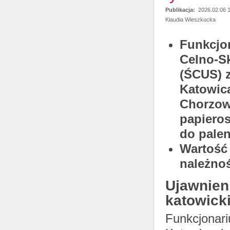
Publikacja:
2026.02.06 
Klaudia Wieszkucka
Funkcjo
Celno-S
(ŚCUS) z
Katowica
Chorzow
papieros
do palen
Wartość
należnoś
Ujawnieni
katowick
Funkcjonar