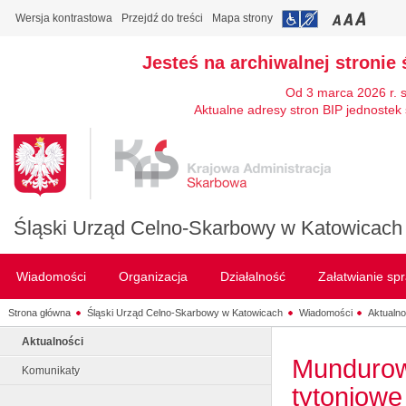
Wersja kontrastowa
Przejdź do treści
Mapa strony
Jesteś na archiwalnej stronie 
Od 3 marca 2026 r. 
Aktualne adresy stron BIP jednostek 
Śląski Urząd Celno-Skarbowy w Katowicach
Wiadomości
Organizacja
Działalność
Załatwianie sp
Strona główna
Śląski Urząd Celno-Skarbowy w Katowicach
Wiadomości
Aktualno
Aktualności
Mundurow
Komunikaty
tytoniowe